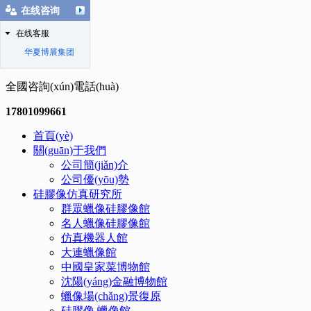
在线咨询
在线客服
华夏博展集团
全國咨詢(xún)電話(huà)
17801099661
首頁(yè)
關(guān)于我們
公司簡(jiǎn)介
公司優(yōu)勢
硅膠像仿真研究所
群眾蠟像硅膠像館
名人蠟像硅膠像館
仿真機器人館
大連蠟像館
中國皇家菜博物館
沈陽(yáng)金融博物館
蠟像場(chǎng)景復原
硅膠像.蠟像館