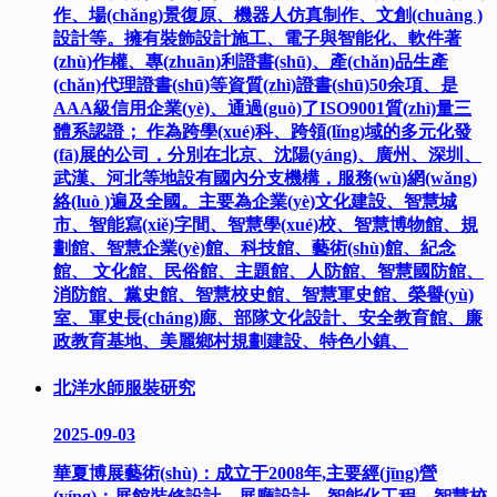
作、場(chǎng)景復原、機器人仿真制作、文創(chuàng )
設計等。擁有裝飾設計施工、電子與智能化、軟件著
(zhù)作權、專(zhuān)利證書(shū)、產(chǎn)品生產
(chǎn)代理證書(shū)等資質(zhì)證書(shū)50余項、是
AAA級信用企業(yè)、通過(guò)了ISO9001質(zhì)量三
體系認證； 作為跨學(xué)科、跨領(lǐng)域的多元化發
(fā)展的公司，分別在北京、沈陽(yáng)、廣州、深圳、
武漢、河北等地設有國內分支機構，服務(wù)網(wǎng)
絡(luò )遍及全國。主要為企業(yè)文化建設、智慧城
市、智能寫(xiě)字間、智慧學(xué)校、智慧博物館、規
劃館、智慧企業(yè)館、科技館、藝術(shù)館、紀念
館、 文化館、民俗館、主題館、人防館、智慧國防館、
消防館、黨史館、智慧校史館、智慧軍史館、榮譽(yù)
室、軍史長(cháng)廊、部隊文化設計、安全教育館、廉
政教育基地、美麗鄉村規劃建設、特色小鎮、
北洋水師服裝研究
2025-09-03
華夏博展藝術(shù)：成立于2008年,主要經(jīng)營
(yíng)：展館裝修設計、展廳設計、智能化工程、智慧校