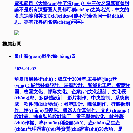
電視節目《大學(xué)生了沒(méi)》中三位名流嘉賓曾討
論不是所有演藝圈人員都可稱(chēng)之為名流．中文的
名流定義和英文Celebrities可能不完全為同一類(lèi)意
思。亦有花卉的名稱(chēng)。
推薦新聞
婁山關(guān)戰爭場(chǎng)景
2026-01-07
華夏博展藝術(shù)：成立于2008年,主要經(jīng)營
(yíng)：展館裝修設計、展廳設計、智能化工程、智慧校
園、校園文化、部隊文化、企業(yè)文化設計、文化長
(cháng)廊、多媒體設計、影片制作、中央控制、系統集
成、軟件開(kāi)發(fā)；雕塑設計、蠟像制作、硅膠像制
作、場(chǎng)景復原、機器人仿真制作、文創(chuàng )
設計等。擁有裝飾設計施工、電子與智能化、軟件著
(zhù)作權、專(zhuān)利證書(shū)、產(chǎn)品生產
(chǎn)代理證書(shū)等資質(zhì)證書(shū)50余項、是