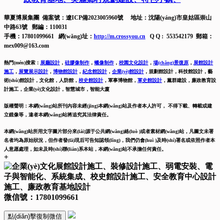
華夏博展集團 備案號：
遼ICP備2023005960號
地址：沈陽(yáng)市皇姑區崇山
中路63號 郵編：110031
手機：17801099661 網(wǎng)址：
http://m.crossyou.cn
Q Q : 553542179 郵箱：
mex009@163.com
熱門(mén)搜索：
展廳設計
，
硅膠像制作
，
蠟像制作
，
校園文化設計
，
場(chǎng)景復原
，
展館設計
施工
，
展覽展示設計
，
博物館設計
，
紀念館設計
，
企業(yè)館設計
，
規劃館設計，科技館設計，藝
術(shù)館設計，文化館，人防館，
校史館設計
，
軍事博物館，
軍史館設計
，
黨群建設，廉政教育設
計施工，
企業(yè)文化設計，智慧城市，智能大廈
版權聲明：本網(wǎng)站所刊內容未經(jīng)本網(wǎng)站及作者本人許可， 不得下載、轉載或建
立鏡像等，違者本網(wǎng)站將追究其法律責任。
本網(wǎng)站所用文字圖片部分來(lái)源于公共網(wǎng)絡(luò )或者素材網(wǎng)站，凡圖文未署
名者均為原始狀況，但作者發(fā)現后可告知認領(lǐng)，我們仍會(huì )及時(shí)署名或依照作者本
人意愿處理，如未及時(shí)聯(lián)系本站，本網(wǎng)站不承擔任何責任。
+
微信號：
17801099661
點(diǎn)擊復制微信